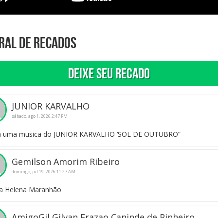
ral de Recados
Deixe seu recado
JUNIOR KARVALHO
sábado, ago 1. 2026 2:47 PM
a uma musica do JUNIOR KARVALHO ‘SOL DE OUTUBRO”
Gemilson Amorim Ribeiro
domingo, jul 19. 2026 11:27 AM
a Helena Maranhão
AmigoGil Gilvan Frazao Caninde de Pinheiro