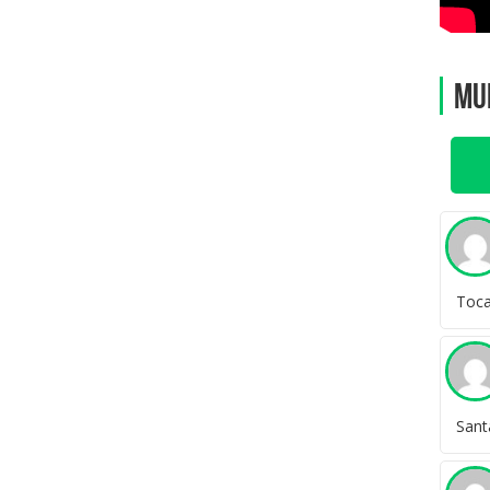
Mu
Toc
Sant