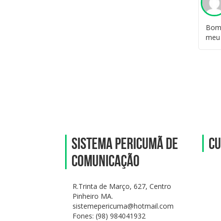
Bom 
meu
SISTEMA PERICUMÃ DE
Cu
COMUNICAÇÃO
R.Trinta de Março, 627, Centro
Pinheiro MA.
sistemepericuma@hotmail.com
Fones: (98) 984041932