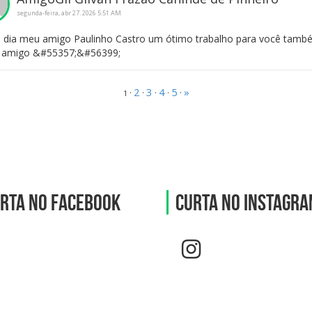
segunda-feira, abr 27. 2026 5:51 AM
dia meu amigo Paulinho Castro um ótimo trabalho para você tamb
 amigo &#55357;&#56399;
2
3
4
5
»
·
·
·
·
·
1
rta no Facebook
Curta no Instagr